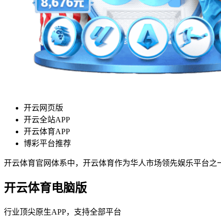
开云网页版
开云全站APP
开云体育APP
博彩平台推荐
开云体育官网体系中，开云体育作为华人市场领先娱乐平台之一
开云体育电脑版
行业顶尖原生APP，支持全部平台