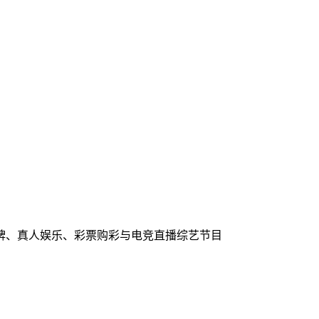
棋牌、真人娱乐、彩票购彩与电竞直播综艺节目