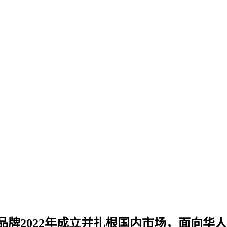
牌2022年成立并扎根国内市场，面向华