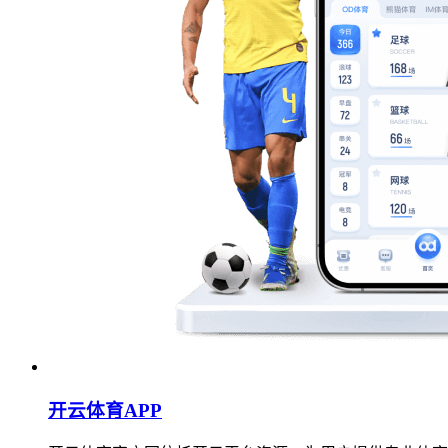
开云体育APP