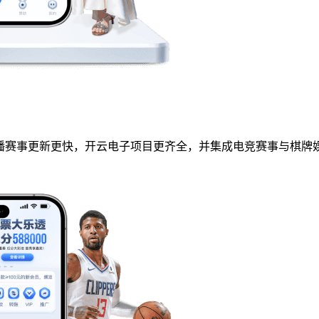
直播赛事更新更快，开云电子项目更齐全，并集成电竞赛事与棋牌