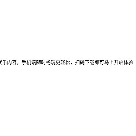
娱乐内容，手机端随时畅玩更轻松，扫码下载即可马上开启体验